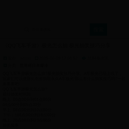
首页
世界杯怎么画
世界杯直播网
世界杯日本爆冷
《QQ飞车手游》极光怎么抽 极光抽奖技巧分享
发布：admin
2025-06-09 17:06:52
3184条浏览

分类：
世界杯日本爆冷
QQ飞车手游极光怎么抽?极光抽奖技巧分享。A车极光已经上线了，
玩家们可以使用礼包券抽取永久A车极光!那么有什么抽奖技巧吗?一起
来看看吧!
QQ飞车手游极光怎么抽?
最佳抽奖时间段
晚上: 00点00分到01点00分
04点00分到05点30分
早上: 08点00分到10点00分
下午：186点00分到18点00分
晚上: 20点00分到23点00分
抽奖频率