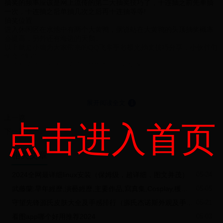
抽奖的频率应该是网上流传的第二大抽奖技巧了，十连抽之前先单抽
一次，十连抽之后单抽几次之后再十连抽等等!
抽奖位置
进入休闲区在水池中有两个大黄鸭，据说站在大黄鸭的头顶抽奖概率
会提高，另外还有海边的天鹅。
以上就是小编为大家带来的QQ飞车手游极光抽奖技巧分享，小伙伴们
学会了吗?
更多相关资讯攻略请关注：QQ飞车手游专题
《QQ飞车手游》A车极光赛车性能介绍 A车极光获得方法点券价格
展开阅读全文
⇓
上一篇
点击进入首页
下一篇
相关文章
2024全网最详细linux安装（保姆级，超详细，图文并茂）
05-24
武藤蘭:早年經歷,演藝經歷,主要作品,寫真集,Cosplay,獲獎記錄,人物評價,
05-05
守望先锋源氏皮肤大全及手感排行（源氏杰诺斯外观及手感）
05-21
看图app哪个好用推荐2024
05-03