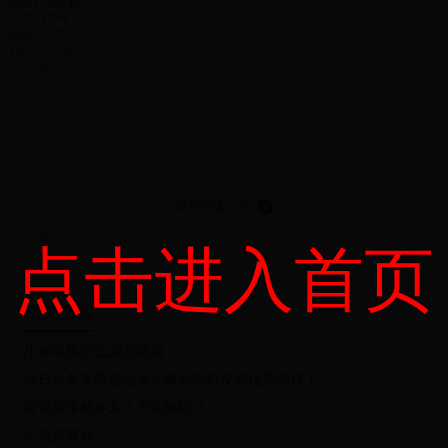
2017-04-11
CPU 代号
制程工艺
14nm（纳米）
指令集架构
x86-64
市场级别
Desktop（桌面级）
核心显卡 iGPU（核显）
CPU 核心参数
总核心数
6 核
展开阅读全文
⇓
总线程数
12 线程
上一篇
点击进入首页
性能核数量
下一篇
6 核
性能核线程数
12 线程
相关文章
性能核基本频率 / 主频
3.2GHz
小米电视怎么浏览网页
05-03
性能核最大睿频
3.6GHz
今日头条文章怎么发？教你轻松发布优质内容！
05-03
能效核数量
能效核线程数
富宝袋审核多久？下款快吗？
05-03
能效核基本频率 / 主频
公克换算斤
05-03
能效核最大睿频