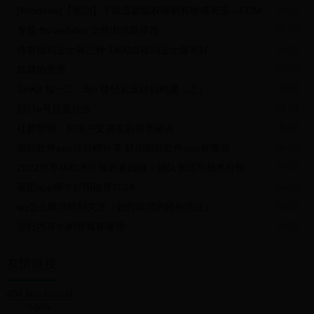
CPU 缓存与频率
[Windows]【更⑵】下载迅雷版权限制和敏感资源---FDM_v6.7中文版+迅雷v5.8绿色版
05-03
总线频率
专题 ftp/webdav 文件浏览器推荐
05-03
100MHz
一级缓存 / L1 Cache
传奇祖玛卫士有三种 1400血祖玛卫士爆率好
05-03
96 KB
二级缓存 / L2 Cache
翦裁的意思
05-03
512 KB
SiriKit 知一二 - Siri 捷径从设计到构建（上）
05-03
三级缓存 / L3 Cache
16 MB
招行e号贷是什么
05-03
不锁倍频
社群营销：和用户交朋友的简单秘诀
05-03
支持
内存参数
唱歌软件app排行榜分享 好用唱歌软件app有哪些
05-03
最大支持内存
64GB
2022世界杯欧洲区预选赛回顾：强队表现与战术分析
05-03
内存频率支持
看图app哪个好用推荐2024
05-03
- DDR4-2666MHz
最大内存通道数
qq怎么取消特别关注（如何取消的特别关注）
05-03
2
最大内存带宽
运行内存小的游戏有哪些
05-03
39.74GB/s
ECC 支持
友情链接
支持
封装规格
CPU Socket 插槽
404 Not Found
AM4
nginx
默认热设计功耗 / TDP PL1