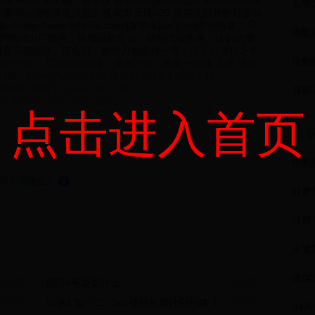
脉冲响应更准确、更快速,该箱在低频方面也有着很好的表现
礼赞
落可以清晰展现其层次感.此款天朗605 音箱在国外独行音响
p://www.hifitime.com/]发烧友[/url][/url]竞相收集，只
，严格的出厂较声，最精确的定位、结相试听效果。认识的朋
箱音乐感醇厚、定位好、解析力也值得一赞，怎么说评价之中
猎豹
得一听！ 原装没有维修！成色不错！效果一级棒 人声 弦乐
nt][/color]lv998 发表于 2016-1-20 14:19
98 发表于 2016-3-8 02:56
音箱
发表于 2016-4-21 22:02
点击进入首页
016 发表于 2016-4-21 22:56
7:33
最
ct.php?goto=findpost&pid=4679530&ptid=292232]5#[/url]
猎豹
展开阅读全文
⇓
社群
社群
王者
05-03
招行e号贷是什么
05-03
05-03
SiriKit 知一二 - Siri 捷径从设计到构建（上）
05-03
Sir