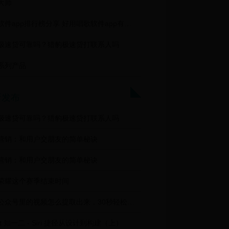
大师
唱歌软件app排行榜分享 好用唱歌软件app有哪些
极速贷可靠吗？猎豹极速贷打联系人吗
系列产品
新发布
极速贷可靠吗？猎豹极速贷打联系人吗
营销：和用户交朋友的简单秘诀
营销：和用户交朋友的简单秘诀
荣耀这个赛季结束时间
微信公众号里的视频怎么提取出来，30秒轻松下载视频方法！
iKit 知一二 - Siri 捷径从设计到构建（上）