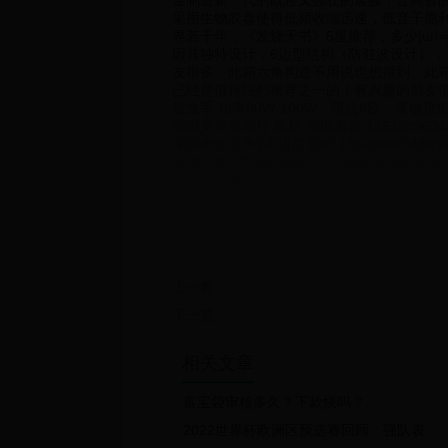
金制造新一代的既轻又强壮的震膜，让高音的
采用生物胶盘使得低频收缩迅速，低音干脆利
界若干年，《发烧天书》5星推荐，多少[url=][url=htt
因其独特设计，6边型结构（防驻波设计）
友很多，此箱六角构造不用说也想得到。此
已经是值得强烈推荐之一的！有兴趣的朋友值
最拿手.功率80W-100W，阻抗8欧，灵敏度91DB。[/fo
深圳义声音响行 地址 深圳布吉 13528896348lv9
深圳布吉义声2手进口音响 13528896348lv998 
深圳义声2手进口音响 13528896348901016901
图示是一对还是2对lv998 发表于 2016-4-22 1
[b]回复 [url=http://www.tubebbs.com/redire
[i]901016901016[/i] [/b]
2对
页:
[1]
上一篇
下一篇
相关文章
富宝袋审核多久？下款快吗？
2022世界杯欧洲区预选赛回顾：强队表现与战术分析