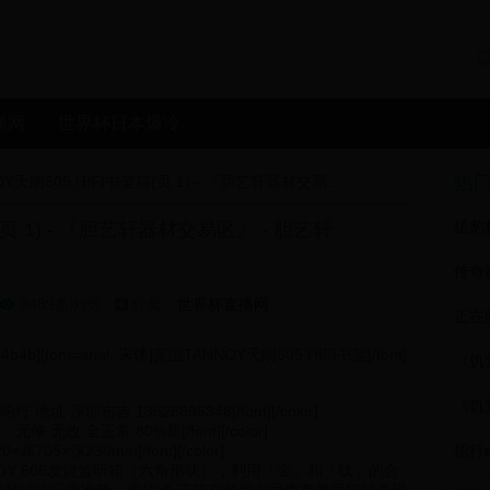
播网
世界杯日本爆冷
热
英国TANNOY天朗605 HIFI书架箱(页 1) - 『胆艺轩器材交易区』 - 胆艺轩[Tubebbs]论坛 音响
猎豹
(页 1) - 『胆艺轩器材交易区』 - 胆艺轩
传奇
9489条浏览
分类：
世界杯直播网

4b][font=arial, 宋体]英国TANNOY天朗605 HIFI书架[/font]
《饥
《饥
音响行 地址 深圳布吉 13528896348[/font][/color]
单元，无修 无改 全正常 80%新[/font][/color]
0×高705×深230mm[/font][/color]
招行
宋体]天朗TANNOY 605发烧监听箱（六角形状），利用「金」和「钛」的合