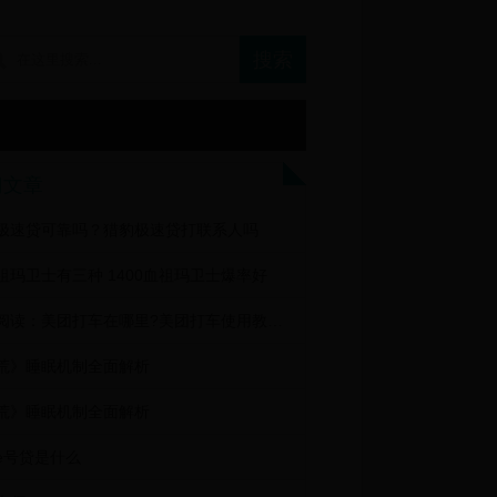
门文章
极速贷可靠吗？猎豹极速贷打联系人吗
祖玛卫士有三种 1400血祖玛卫士爆率好
正在阅读：美团打车在哪里?美团打车使用教程图文介绍美团打车在哪里?美团打车使用教程图文介绍
荒》睡眠机制全面解析
荒》睡眠机制全面解析
e号贷是什么