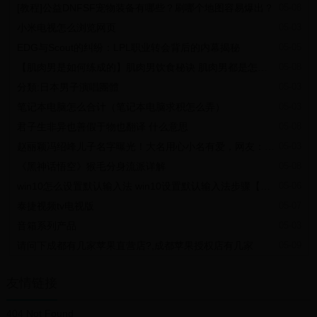
[教程]公益DNFSF宠物装备有哪些？刷哪个地图容易爆出？
05-08
学习内容：岗位基本内容和发展方向规划，渗透测试岗位基础理论知
识、行业法律法规知识普及，系统操作基础，数据库基础，工具使用
小米电视怎么浏览网页
05-03
学习，中间件安全基础入门，php语言基础，数据库安全基础，行业工
具使用，渗透环境搭建，攻防技能入门体系，渗透基础以及汇编语言
EDG与Scout的纠纷：LPL职业转会背后的内幕揭秘
05-05
基础（python），技术实操演练（项目实习经验）。
【肌肉男是如何练成的】肌肉男饮食秘诀 肌肉男都是怎么锻炼出来的
05-08
学习难度等级：⭐⭐⭐
分類:日本男子演唱團體
05-03
Lv.11至20级 — 初入行业从业者、相关行业转业者
相较于新手村行业小白来说，走过新手村阶段，意味着已经拥有了一
笔记本电脑怎么合计（笔记本电脑求积怎么弄）
05-03
定的基础，此时，需要的就是不停的对个人技术进行升级进步和经验
君子生非异也善假于物也翻译 什么意思
05-08
刷新以及能力提升，在此阶段，根据个人技术能力情况以及等级高
低，专业从业者需要以技术学习为主，理论知识为辅，进行技术能力
赵丽颖冯绍峰儿子名字曝光！大名用心小名有爱，网友：又撒狗粮
05-03
升级和知识力量储备，逐步提高技术能力以及经验。
学习内容：理论知识，系统安全，数据库安全，中间件安全，Web安
《黑神话悟空》猴毛分身流派详解
05-08
全，内网渗透，移动安全
win10怎么设置默认输入法 win10设置默认输入法步骤【详解】
05-06
学习难度等级：⭐⭐⭐⭐
泰捷视频tv电视版
05-07
Lv.21至30级 — 行业从业2年以上者
此刻的你，已经明白了头发的重要性，已经是那个熟悉网络安全行业
音箱系列产品
05-03
各类规范并且随时准备成为一个合格的网络安全行业老司机，此时需
请问下成都有几家苹果直营店?,成都苹果授权店有几家
05-09
要学习的是高级技术岗位以及技术管理岗位技术能力培训提升，属于
技术经验升华阶段。
学习内容：高级Web安全、中间件安全、系统操作安全、数据库安全
友情链接
技术培训，安全评估、审计、测评工作内容培训，应急响应体系实
践，云计算、大数据、物联网安全技术，社工技术，安全测评系列
（网络安全、主机安全、数据库安全Web应用安全测评）
404 Not Found