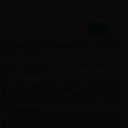
首页
世界杯怎么画
世界杯直播网
世界杯日本爆冷
渗透测试难学吗？零基础入门渗透测试（非常详细）
收藏这一篇就够了！
发布：admin
2025-05-09 08:31:05
8860条浏览

分类：
世界杯怎么画
前言
作为一个新手，我怎么安排自己学习渗透测试？感觉渗透测试好难
啊，从哪里学起？渗透测试知识点那么多，我到底应该先学习什么？
我是转行从业者（有经验/没有经验），都要从头学起吗？今天，给大
家做一个科普，同时，也为大家分享我的渗透学习之路，希望能对你
有帮助。
渗透测试门槛高不高
泛舟网安这片海，从此无缘新发型。作为网络安全行业热门岗位的渗
透测试岗位的螺丝钉中的一员，从事安全行业五年有余。在除了日常
感叹岁月静好，头发稀疏之外，也逐渐对行业的认知不停的加深，毕