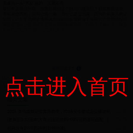
竟拿我一头“秀发”换的，实属不易。
曾经有人这么问我，你觉得你们这个行业门槛高吗？我笑着回答说，
看似凌空高阁，实则公园一侧。为什么这么说呢，因为在很多人的认
知里，对于互联网渗透测试岗位的最多理解在于美国大片里那些敲敲
键盘就能让企业系统或者防火墙瞬间被攻破，而除了主角光环外就是
高学历高知识层级和代码认知的大牛。
其实不然
作为互联网细分领域网络安全行业的“搬砖工”，想告诉你的就是，别被
他骗了，我们这个行业，没有那么神秘，也没有那么难。渗透测试领
域没有硬性指标，只要你用心，就能够在岁月的驱动中，成为行业翘
楚，即使你是小白，也可以通过各种学习途径入门，然后慢慢发育，
成为业内大佬。只不过这其中，你的前进之路注定不会平坦，需要踩
的坑还有很多，建议多备跑路专用桶，以防不测。
展开阅读全文
⇓
咳咳，开个玩笑，正经来说，渗透测试行业有一定的门槛，那就是语
上一篇
点击进入首页
言基础，同时也有一定的要求，那就是有耐心，看似束之高阁，其
实，都是可以通过后天努力以及时间去将它慢慢消磨的。所以说，你
下一篇
唯一的门槛在于，你是否愿意，去沉下心来在行业里一点点学习积累
成长，慢慢成为别人眼中的大佬。
相关文章
渗透测试学习怎么学
根据你所处的不同阶层，这个问题有着不同的答案：
新手村 — 行业小白
2025 微信虛擬定位實用教學，iOS&安卓微信定位修改簡單兩種方案
05-04
行业小白通常指的是那些准备了解网络安全行业并进入行业从事相关
[脆骨症0.32版本]大胃王流派前期/中期/后期器官搭配 - [NFWC]脆骨症 (No Flesh Within Chest) - MC百科
05-03
岗位工作或大一新生，对行业认知以及基础知识认知不足，需要强大
的理论指导和行业分析知识补充，其次是专业知识领域，需要一步一
剑风传奇1997共25集[日韩动漫]
05-04
个脚印慢慢走，路很长，需要补充的知识还有很多。